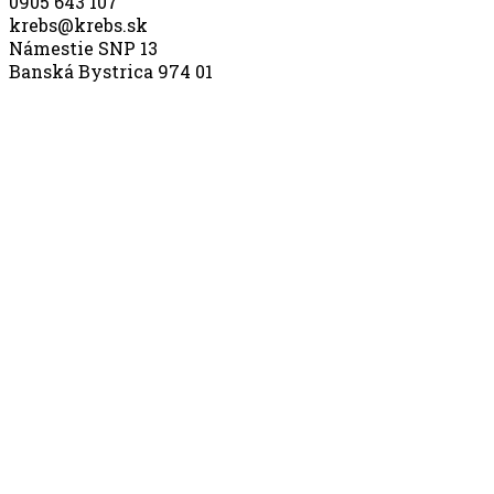
0905 643 107
krebs@krebs.sk
Námestie SNP 13
Banská Bystrica 974 01