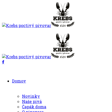
Domov
Novinky
Naše pivá
Čapák doma
O pivovare